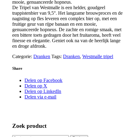
mooie, genuanceerde hopneus.
De Tripel van Westmalle is een helder, goudgeel
trappistenbier van 9,5°. Het langzame brouwproces en de
nagisting op fles leveren een complex bier op, met een
fruitige geur van rijpe banaan en een mooie,
genuanceerde hopneus. De zachte en romige smaak, met
een bittere toets gedragen door het fruitaroma, heeft veel
finesse en elegantie. Geniet ook na van de heerlijk lange
en droge afdronk.
Categorie:
Dranken
Tags:
Dranken
,
Westmalle tripel
Share
Delen op Facebook
Delen op X
Delen op LinkedIn
Delen via e-mail
Zoek product