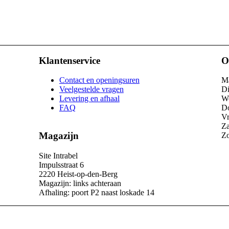
Klantenservice
O
Contact en openingsuren
Ma
Veelgestelde vragen
Di
Levering en afhaal
Wo
FAQ
Do
Vr
Za
Magazijn
Zo
Site Intrabel
Impulsstraat 6
2220 Heist-op-den-Berg
Magazijn: links achteraan
Afhaling: poort P2 naast loskade 14