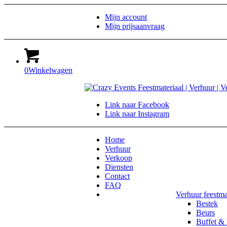
Mijn account
Mijn prijsaanvraag
0
Winkelwagen
Link naar Facebook
Link naar Instagram
Home
Verhuur
Verkoop
Diensten
Contact
FAQ
Verhuur feestma
Bestek
Beurs
Buffet & 