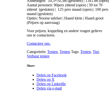
Afmetingen: 10,3×10,3m (gesloten) | 13x13m (open)
Aantal personen: 90pers zittend (open) | 50 tot 70
zittend (gesloten) | 125 pers staand (open) | 100 pers
staand (gesloten)
Opties: Noorse tafelset | Haard klein | Haard groot
(Prijzen op aanvraag)
Voor prijzen, koppeling en andere vragen gelieve
ons te contacteren.
Contacteer ons.
Categorieën:
Tenten
,
Tenten
Tags:
Tenten
,
Tipi
,
Verhuur tenten
Share
Delen op Facebook
Delen op X
Delen op LinkedIn
Delen via e-mail