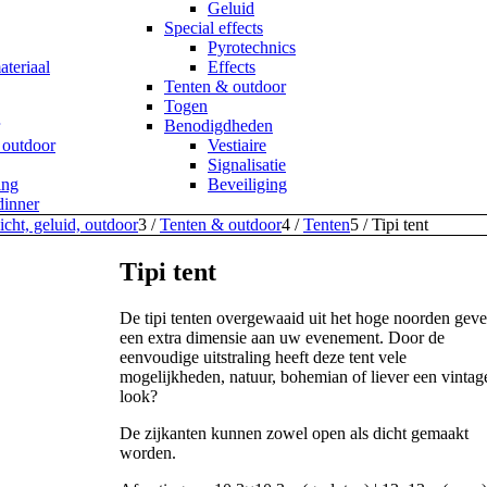
Geluid
Special effects
Pyrotechnics
teriaal
Effects
Tenten & outdoor
Togen
Benodigdheden
 outdoor
Vestiaire
Signalisatie
ing
Beveiliging
dinner
icht, geluid, outdoor
3
/
Tenten & outdoor
4
/
Tenten
5
/
Tipi tent
Tipi tent
De tipi tenten overgewaaid uit het hoge noorden gev
een extra dimensie aan uw evenement. Door de
eenvoudige uitstraling heeft deze tent vele
mogelijkheden, natuur, bohemian of liever een vintag
look?
De zijkanten kunnen zowel open als dicht gemaakt
worden.