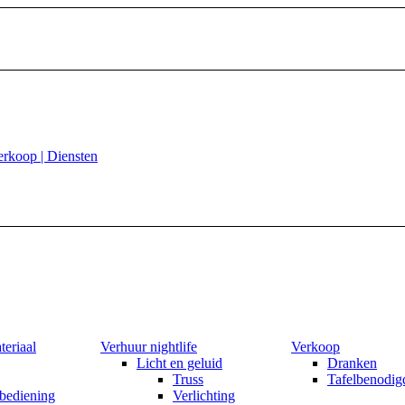
teriaal
Verhuur nightlife
Verkoop
Licht en geluid
Dranken
Truss
Tafelbenodig
bediening
Verlichting