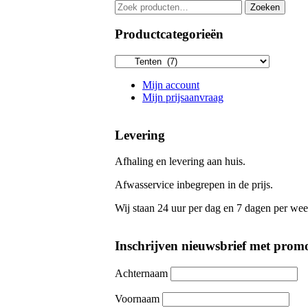
Zoeken
Zoeken
naar:
Productcategorieën
Mijn account
Mijn prijsaanvraag
Levering
Afhaling en levering aan huis.
Afwasservice inbegrepen in de prijs.
Wij staan 24 uur per dag en 7 dagen per wee
Inschrijven nieuwsbrief met promo
Achternaam
Voornaam