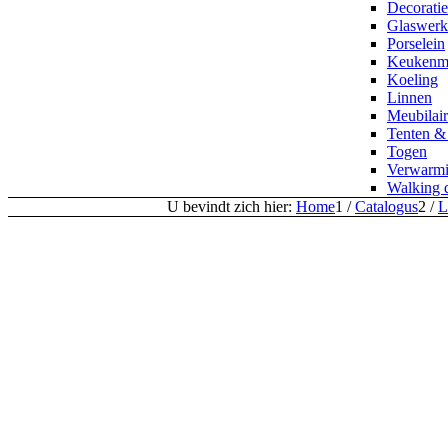
Decoratie
Glaswerk
Porselein
Keukenma
Koeling
Linnen
Meubilair
Tenten &
Togen
Verwarm
Walking 
U bevindt zich hier:
Home
1
/
Catalogus
2
/
L