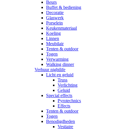
Beurs
Buffet & bediening
Decoratie
Glaswerk
Porselein
Keukenmateriaal
Koeling
Linnen
Meubilair
Tenten & outdoor
Togen
Verwarming
Walking dinner
Verhuur nightlife
Licht en geluid
Truss
Verlichting
Geluid
Special effects
Pyrotechnics
Effects
Tenten & outdoor
Togen
Benodigdheden
Vestiaire