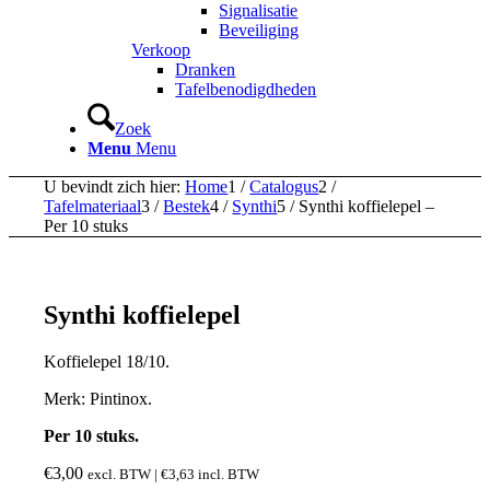
Signalisatie
Beveiliging
Verkoop
Dranken
Tafelbenodigdheden
Zoek
Menu
Menu
U bevindt zich hier:
Home
1
/
Catalogus
2
/
Tafelmateriaal
3
/
Bestek
4
/
Synthi
5
/
Synthi koffielepel –
Per 10 stuks
Synthi koffielepel
Koffielepel 18/10.
Merk: Pintinox.
Per 10 stuks.
€
3,00
excl. BTW |
€
3,63
incl. BTW