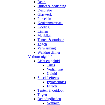
Beurs
Buffet & bediening
Decoratie
Glaswerk
Porselein
Keukenmateriaal
Koeling
Linnen
Meubilair
Tenten & outdoor
Togen
Verwarming
Walking dinner
Verhuur nightlife
Licht en geluid
Truss
Verlichting
Geluid
Special effects
Pyrotechnics
Effects
Tenten & outdoor
Togen
Benodigdheden
Vestiaire