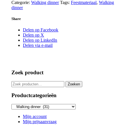
aantal
Categorie:
Walking dinner
Tags:
Feestmateriaal
,
Walking
dinner
Share
Delen op Facebook
Delen op X
Delen op LinkedIn
Delen via e-mail
Zoek product
Zoeken
Zoeken
naar:
Productcategorieën
Mijn account
Mijn prijsaanvraag