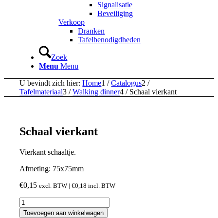
Signalisatie
Beveiliging
Verkoop
Dranken
Tafelbenodigdheden
Zoek
Menu
Menu
U bevindt zich hier:
Home
1
/
Catalogus
2
/
Tafelmateriaal
3
/
Walking dinner
4
/
Schaal vierkant
Schaal vierkant
Vierkant schaaltje.
Afmeting: 75x75mm
€
0,15
excl. BTW |
€
0,18
incl. BTW
Schaal
vierkant
Toevoegen aan winkelwagen