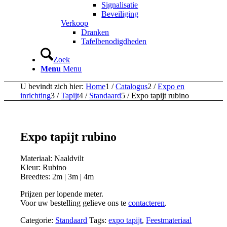
Signalisatie
Beveiliging
Verkoop
Dranken
Tafelbenodigdheden
Zoek
Menu
Menu
U bevindt zich hier:
Home
1
/
Catalogus
2
/
Expo en
inrichting
3
/
Tapijt
4
/
Standaard
5
/
Expo tapijt rubino
Expo tapijt rubino
Materiaal: Naaldvilt
Kleur: Rubino
Breedtes: 2m | 3m | 4m
Prijzen per lopende meter.
Voor uw bestelling gelieve ons te
contacteren
.
Categorie:
Standaard
Tags:
expo tapijt
,
Feestmateriaal