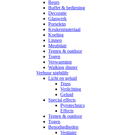
Beurs
Buffet & bediening
Decoratie
Glaswerk
Porselein
Keukenmateriaal
Koeling
Linnen
Meubilair
Tenten & outdoor
Togen
Verwarming
Walking dinner
Verhuur nightlife
Licht en geluid
Truss
Verlichting
Geluid
Special effects
Pyrotechnics
Effects
Tenten & outdoor
Togen
Benodigdheden
Vestiaire