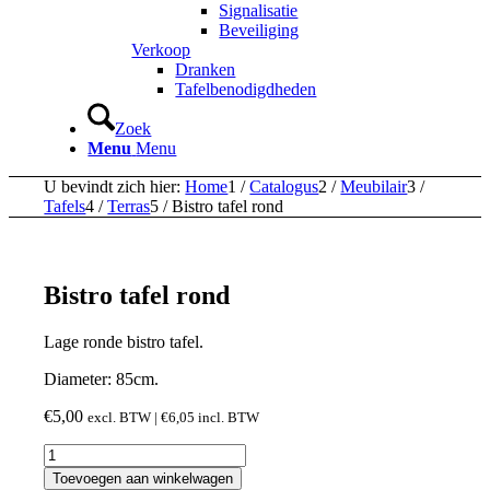
Signalisatie
Beveiliging
Verkoop
Dranken
Tafelbenodigdheden
Zoek
Menu
Menu
U bevindt zich hier:
Home
1
/
Catalogus
2
/
Meubilair
3
/
Tafels
4
/
Terras
5
/
Bistro tafel rond
Bistro tafel rond
Lage ronde bistro tafel.
Diameter: 85cm.
€
5,00
excl. BTW |
€
6,05
incl. BTW
Bistro
tafel
Toevoegen aan winkelwagen