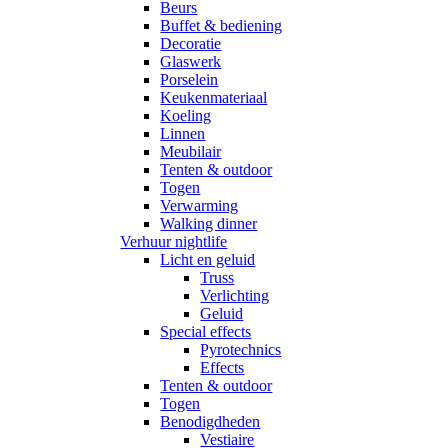
Beurs
Buffet & bediening
Decoratie
Glaswerk
Porselein
Keukenmateriaal
Koeling
Linnen
Meubilair
Tenten & outdoor
Togen
Verwarming
Walking dinner
Verhuur nightlife
Licht en geluid
Truss
Verlichting
Geluid
Special effects
Pyrotechnics
Effects
Tenten & outdoor
Togen
Benodigdheden
Vestiaire