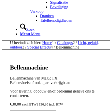
Signalisatie
Beveiliging
Verkoop
Dranken
Tafelbenodigdheden
Zoek
Menu
Menu
U bevindt zich hier:
Home
1
/
Catalogus
2
/
Licht, geluid,
outdoor
3
/
Special Effects
4
/
Bellenmachine
Bellenmachine
Bellenmachine van Magic FX.
Bellenvloeistof ook apart verkrijgbaar.
Voor levering, opbouw en/of bediening gelieve ons te
contacteren.
€
30,00
excl. BTW |
€
36,30
incl. BTW