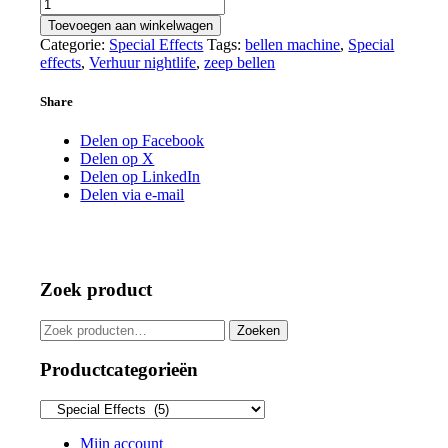
Bellenmachine
aantal
Toevoegen aan winkelwagen
Categorie:
Special Effects
Tags:
bellen machine
,
Special
effects
,
Verhuur nightlife
,
zeep bellen
Share
Delen op Facebook
Delen op X
Delen op LinkedIn
Delen via e-mail
Zoek product
Zoeken
Zoeken
naar:
Productcategorieën
Mijn account