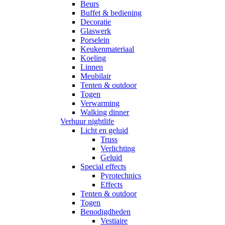
Beurs
Buffet & bediening
Decoratie
Glaswerk
Porselein
Keukenmateriaal
Koeling
Linnen
Meubilair
Tenten & outdoor
Togen
Verwarming
Walking dinner
Verhuur nightlife
Licht en geluid
Truss
Verlichting
Geluid
Special effects
Pyrotechnics
Effects
Tenten & outdoor
Togen
Benodigdheden
Vestiaire