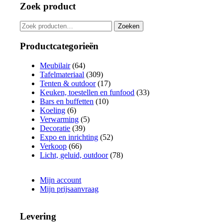
Zoek product
Zoeken
Zoeken
naar:
Productcategorieën
Meubilair
(64)
Tafelmateriaal
(309)
Tenten & outdoor
(17)
Keuken, toestellen en funfood
(33)
Bars en buffetten
(10)
Koeling
(6)
Verwarming
(5)
Decoratie
(39)
Expo en inrichting
(52)
Verkoop
(66)
Licht, geluid, outdoor
(78)
Mijn account
Mijn prijsaanvraag
Levering