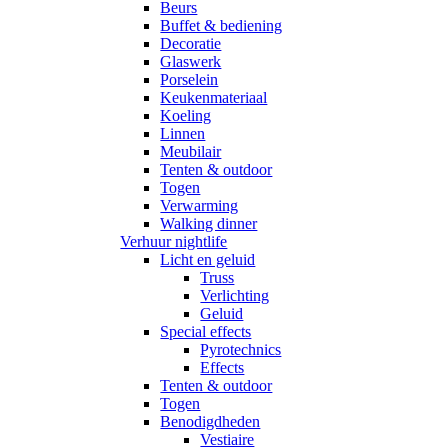
Beurs
Buffet & bediening
Decoratie
Glaswerk
Porselein
Keukenmateriaal
Koeling
Linnen
Meubilair
Tenten & outdoor
Togen
Verwarming
Walking dinner
Verhuur nightlife
Licht en geluid
Truss
Verlichting
Geluid
Special effects
Pyrotechnics
Effects
Tenten & outdoor
Togen
Benodigdheden
Vestiaire