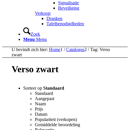
Signalisatie
Beveiliging
Verkoop
Dranken
Tafelbenodigdheden
Zoek
Menu
Menu
U bevindt zich hier:
Home
1
/
Catalogus
2
/
Tag: Verso
zwart
Verso zwart
Sorteer op
Standaard
Standaard
Aangepast
Naam
Prijs
Datum
Populariteit (verkopen)
Gemiddelde beoordeling
Relevantie