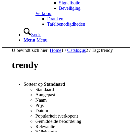
Signalisatie
Beveiliging
Verkoop
Dranken
Tafelbenodigdheden
Zoek
Menu
Menu
U bevindt zich hier:
Home
1
/
Catalogus
2
/
Tag: trendy
trendy
Sorteer op
Standaard
Standaard
Aangepast
Naam
Prijs
Datum
Populariteit (verkopen)
Gemiddelde beoordeling
Relevantie
Willekeurig