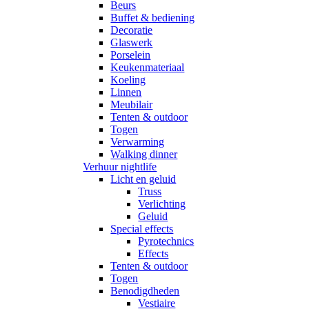
Beurs
Buffet & bediening
Decoratie
Glaswerk
Porselein
Keukenmateriaal
Koeling
Linnen
Meubilair
Tenten & outdoor
Togen
Verwarming
Walking dinner
Verhuur nightlife
Licht en geluid
Truss
Verlichting
Geluid
Special effects
Pyrotechnics
Effects
Tenten & outdoor
Togen
Benodigdheden
Vestiaire