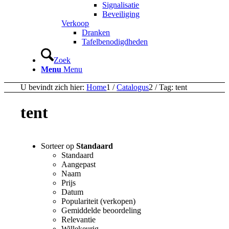
Signalisatie
Beveiliging
Verkoop
Dranken
Tafelbenodigdheden
Zoek
Menu
Menu
U bevindt zich hier:
Home
1
/
Catalogus
2
/
Tag: tent
tent
Sorteer op
Standaard
Standaard
Aangepast
Naam
Prijs
Datum
Populariteit (verkopen)
Gemiddelde beoordeling
Relevantie
Willekeurig