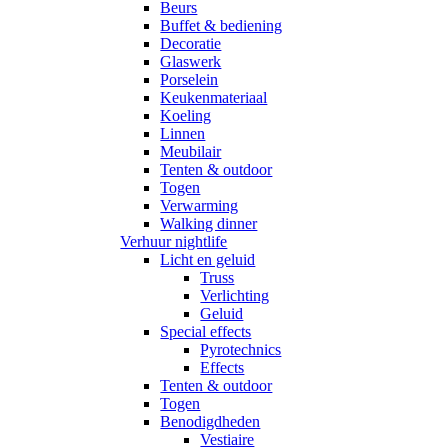
Beurs
Buffet & bediening
Decoratie
Glaswerk
Porselein
Keukenmateriaal
Koeling
Linnen
Meubilair
Tenten & outdoor
Togen
Verwarming
Walking dinner
Verhuur nightlife
Licht en geluid
Truss
Verlichting
Geluid
Special effects
Pyrotechnics
Effects
Tenten & outdoor
Togen
Benodigdheden
Vestiaire